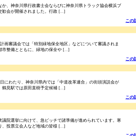
なか、神奈川県行政書士会ならびに神奈川県トラック協会横浜ブ
歓会が開催されました。行政 [...]
この
都市計画審議会では「特別緑地保全地区」などについて審議されま
市整備とともに、緑地の保全や [...]
この
の両日にわたり、神奈川県内では「中道改革連合」の街頭演説会が
鶴見駅では原田直樹予定候補 [...]
この
の衆議院選挙に向けて、急ピッチで諸準備が進められています。寒
、投票立会人など地域の皆様 [...]
この