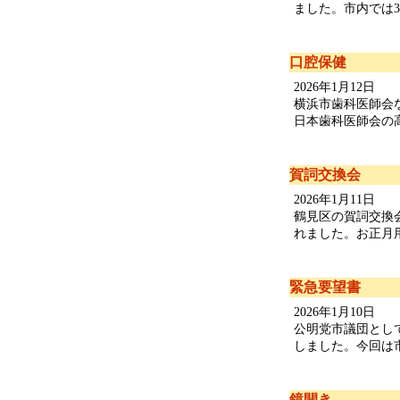
ました。市内では34
口腔保健
2026年1月12日
横浜市歯科医師会
日本歯科医師会の高
賀詞交換会
2026年1月11日
鶴見区の賀詞交換
れました。お正月用
緊急要望書
2026年1月10日
公明党市議団とし
しました。今回は市
鏡開き