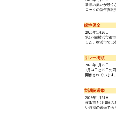
新年の集いが続く
ロックの新年賀詞交
緑地保全
2026年1月26日
第177回横浜市
した。横浜市では都
リレー街頭
2026年1月25日
1月24日と25日
開催されています。
衆議院選挙
2026年1月24日
横浜市も2月8日
い時期の選挙であり