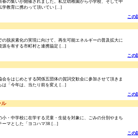
私学新春の集いが開催されました。私立幼稚園から小学校、そして中
教育に携わって頂いてい [...]
この
年までの脱炭素化の実現に向けて、再生可能エネルギーの普及拡大に
源を有する市町村と連携協定 [...]
この
協会をはじめとする関係五団体の賀詞交歓会に参加させて頂きま
は「今年は、当たり前を変え [...]
この
ール
の小・中学校に在学する児童・生徒を対象に、ごみの分別やまち
マとした「ヨコハマ3R [...]
この