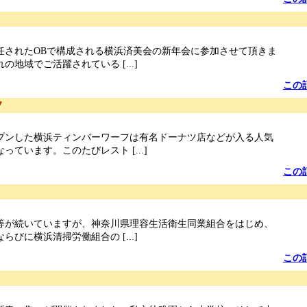
任されたOBで構成される横浜済美会の新年会に参加させて頂きま
地域でご活躍されている [...]
この
フ
プンした横浜ティンバーワーフは有名ドーナツ店などが入る人気
っています。このたびレスト [...]
この
等が続いていますが、神奈川県理容生活衛生同業組合をはじめ、
びに横浜清掃労働組合の [...]
この