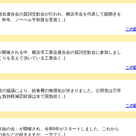
組合連合会の賀詞交歓会が行われ、横浜市会を代表して鏡開きを
昨年、ノーベル平和賞を受賞 [...]
この
が開催される中、横浜市工業会連合会の賀詞交歓会に参加しまし
りを支えて頂いている工業会 [...]
この
党の協議により、給食費の無償化が決まりました。公明党は①学
負担軽減②財源は全て国負担 [...]
この
年始の会」が開催され、令和8年がスタートしました。これから
会などが続きますが、一方で [...]