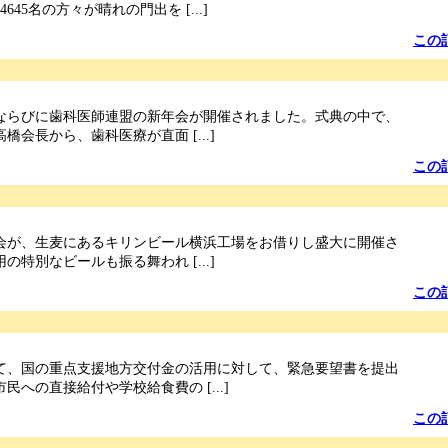
645名の方々が晴れの門出を [...]
この
ならびに歯科医師連盟の新年会が開催されました。式典の中で、
橋会長から、歯科医療が直面 [...]
この
会が、生麦にあるキリンビール横浜工場をお借りし盛大に開催さ
の特別なビールも振る舞われ [...]
この
て、国の重点支援地方交付金の活用に対して、緊急要望書を提出
民への直接給付や学校給食費の [...]
この