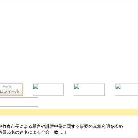
中竹春市長による暴言や誹謗中傷に関する事案の真相究明を求め
86名の連名による全会一致 [...]