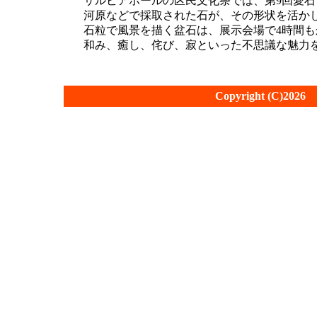
サルビアホールの区民文化祭では、第9回愛石・
河原などで採取された石が、その形状を活か
石粒で風景を描く盆石は、展示会場で4時間
和み、癒し、侘び、寂といった不思議な魅力
Copyright (C)2026 fu